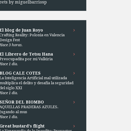
ets by miguelbarriosp
El blog de Juan Royo
Crafting Reality: Polonia en Valencia
Design Fest
Hace 3 horas.
El Librero de Tetsu Hana
Preocupadita por mi Valkiria
Hace 1 día.
BLOG CALE COTES
La Inteligencia Artificial mal utilizada
multiplica el delito y desafía la seguridad
del siglo XXI
Hace 1 día.
SEÑOR DEL BIOMBO
AQUELLAS PRADERAS AZULES.
Jugando al mus
Hace 1 día.
Great bustard's flight
La Vanguardia de lo Inaudito: Proyectos