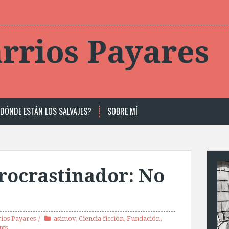
rrios Payares
DÓNDE ESTÁN LOS SALVAJES?
SOBRE MÍ
procrastinador: No
ios Payares
asimov
,
Ciencia ficción
,
Fundación
,
nts