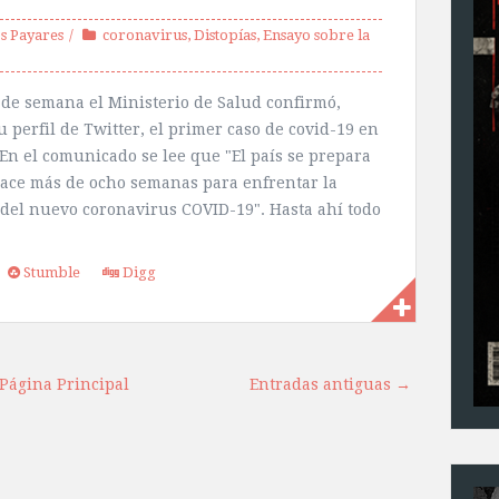
s Payares
coronavirus
,
Distopías
,
Ensayo sobre la
n de semana el Ministerio de Salud confirmó,
u perfil de Twitter, el primer caso de covid-19 en
. En el comunicado se lee que "El país se prepara
ace más de ocho semanas para enfrentar la
 del nuevo coronavirus COVID-19". Hasta ahí todo
Stumble
Digg
Página Principal
Entradas antiguas →