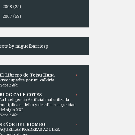
►
2008
(25)
►
2007
(69)
ets by miguelbarriosp
El Librero de Tetsu Hana
Preocupadita por mi Valkiria
Hace 1 día.
BLOG CALE COTES
La Inteligencia Artificial mal utilizada
multiplica el delito y desafía la seguridad
del siglo XXI
Hace 1 día.
SEÑOR DEL BIOMBO
AQUELLAS PRADERAS AZULES.
Jugando al mus