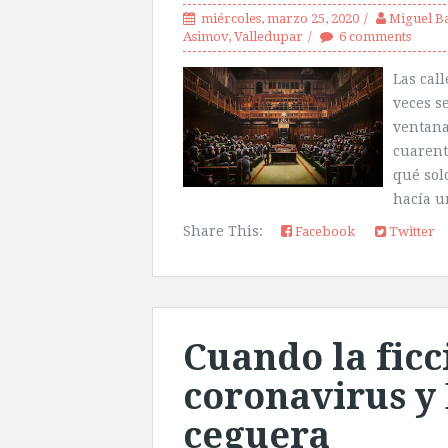
miércoles, marzo 25, 2020
Miguel Ba
Asimov
,
Valledupar
6 comments
Las cal
veces s
ventana
cuarent
qué sol
hacía u
Share This:
Facebook
Twitter
Cuando la ficc
coronavirus y 
ceguera