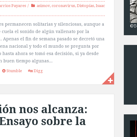
rrios Payares
asimov
,
coronavirus
,
Distopías
,
Isaac
les permanecen solitarias y silenciosas, aunque a
©T
e cuela el sonido de algún vallenato por la
. Apenas el fin de semana pasado se decretó una
ena nacional y todo el mundo se pregunta por
o hasta ahora se tomó esa decisión, si ya desde
n buen tiempo algunas...
Stumble
Digg
ión nos alcanza:
Ensayo sobre la