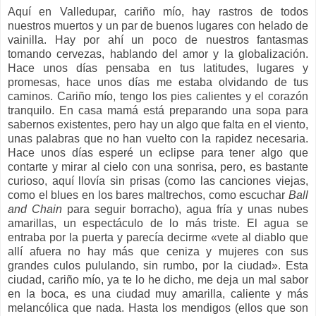
Aquí en Valledupar, cariño mío, hay rastros de todos
nuestros muertos y un par de buenos lugares con helado de
vainilla. Hay por ahí un poco de nuestros fantasmas
tomando cervezas, hablando del amor y la globalización.
Hace unos días pensaba en tus latitudes, lugares y
promesas, hace unos días me estaba olvidando de tus
caminos. Cariño mío, tengo los pies calientes y el corazón
tranquilo. En casa mamá está preparando una sopa para
sabernos existentes, pero hay un algo que falta en el viento,
unas palabras que no han vuelto con la rapidez necesaria.
Hace unos días esperé un eclipse para tener algo que
contarte y mirar al cielo con una sonrisa, pero, es bastante
curioso, aquí llovía sin prisas (como las canciones viejas,
como el blues en los bares maltrechos, como escuchar
Ball
and Chain
para seguir borracho), agua fría y unas nubes
amarillas, un espectáculo de lo más triste. El agua se
entraba por la puerta y parecía decirme «vete al diablo que
allí afuera no hay más que ceniza y mujeres con sus
grandes culos pululando, sin rumbo, por la ciudad». Esta
ciudad, cariño mío, ya te lo he dicho, me deja un mal sabor
en la boca, es una ciudad muy amarilla, caliente y más
melancólica que nada. Hasta los mendigos (ellos que son