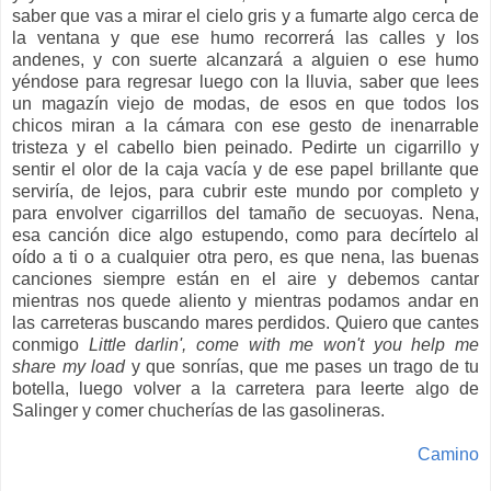
saber que vas a mirar el cielo gris y a fumarte algo cerca de
la ventana y que ese humo recorrerá las calles y los
andenes, y con suerte alcanzará a alguien o ese humo
yéndose para regresar luego con la lluvia, saber que lees
un magazín viejo de modas, de esos en que todos los
chicos miran a la cámara con ese gesto de inenarrable
tristeza y el cabello bien peinado. Pedirte un cigarrillo y
sentir el olor de la caja vacía y de ese papel brillante que
serviría, de lejos, para cubrir este mundo por completo y
para envolver cigarrillos del tamaño de secuoyas. Nena,
esa canción dice algo estupendo, como para decírtelo al
oído a ti o a cualquier otra pero, es que nena, las buenas
canciones siempre están en el aire y debemos cantar
mientras nos quede aliento y mientras podamos andar en
las carreteras buscando mares perdidos. Quiero que cantes
conmigo
Little darlin', come with me won't you help me
share my load
y que sonrías, que me pases un trago de tu
botella, luego volver a la carretera para leerte algo de
Salinger y comer chucherías de las gasolineras.
Camino