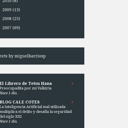
►
2010
(8)
►
2009
(13)
►
2008
(25)
►
2007
(69)
ets by miguelbarriosp
El Librero de Tetsu Hana
Preocupadita por mi Valkiria
Hace 1 día.
BLOG CALE COTES
La Inteligencia Artificial mal utilizada
multiplica el delito y desafía la seguridad
del siglo XXI
Hace 1 día.