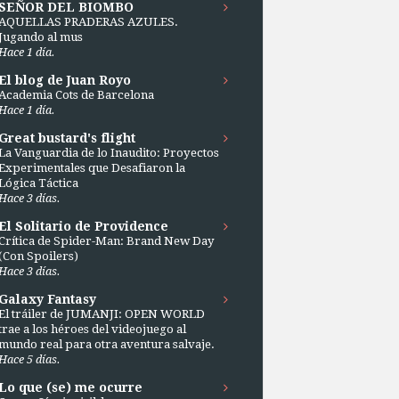
SEÑOR DEL BIOMBO
AQUELLAS PRADERAS AZULES.
Jugando al mus
Hace 1 día.
El blog de Juan Royo
Academia Cots de Barcelona
Hace 1 día.
Great bustard's flight
La Vanguardia de lo Inaudito: Proyectos
Experimentales que Desafiaron la
Lógica Táctica
Hace 3 días.
El Solitario de Providence
Crítica de Spider-Man: Brand New Day
(Con Spoilers)
Hace 3 días.
Galaxy Fantasy
El tráiler de JUMANJI: OPEN WORLD
trae a los héroes del videojuego al
mundo real para otra aventura salvaje.
Hace 5 días.
Lo que (se) me ocurre