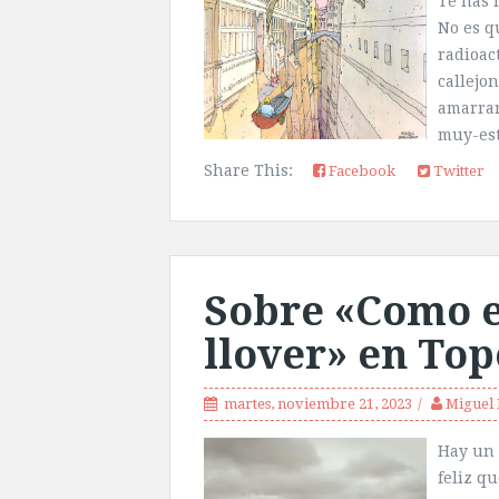
Te has 
No es q
radioac
callejo
amarrar
muy-esti
Share This:
Facebook
Twitter
Sobre «Como e
llover» en Top
martes, noviembre 21, 2023
Miguel 
Hay un 
feliz q