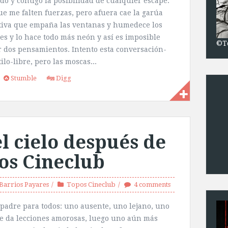
ido y contigo la posibilidad de cualquier escape.
ue me falten fuerzas, pero afuera cae la garúa
tiva que empaña las ventanas y humedece los
nes y lo hace todo más neón y así es imposible
©T
 dos pensamientos. Intento esta conversación-
lo-libre, pero las moscas...
Stumble
Digg
l cielo después de
os Cineclub
Barrios Payares
Topos Cineclub
4 comments
padre para todos: uno ausente, uno lejano, uno
ue da lecciones amorosas, luego uno aún más