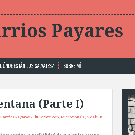
rrios Payares
DÓNDE ESTÁN LOS SALVAJES?
SOBRE MÍ
entana (Parte I)
Barrios Payares
Avant Pop
,
Micronovela
,
Moebius
,