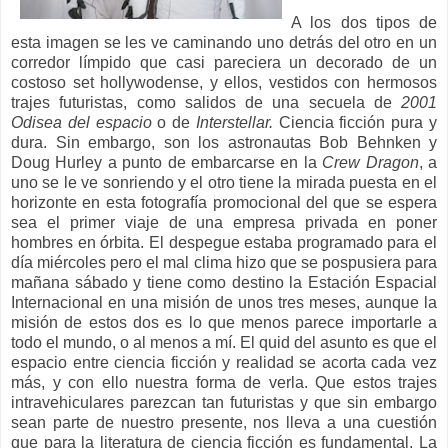
A los dos tipos de
esta imagen se les ve caminando uno detrás del otro en un
corredor límpido que casi pareciera un decorado de un
costoso set hollywodense, y ellos, vestidos con hermosos
trajes futuristas, como salidos de una secuela de
2001
Odisea del espacio
o de
Interstellar.
Ciencia ficción pura y
dura. Sin embargo, son los astronautas Bob Behnken y
Doug Hurley a punto de embarcarse en la
Crew Dragon
, a
uno se le ve sonriendo y el otro tiene la mirada puesta en el
horizonte en esta fotografía promocional del que se espera
sea el primer viaje de una empresa privada en poner
hombres en órbita. El despegue estaba programado para el
día miércoles pero el mal clima hizo que se pospusiera para
mañana sábado y tiene como destino la Estación Espacial
Internacional en una misión de unos tres meses, aunque la
misión de estos dos es lo que menos parece importarle a
todo el mundo, o al menos a mí. El quid del asunto es que el
espacio entre ciencia ficción y realidad se acorta cada vez
más, y con ello nuestra forma de verla. Que estos trajes
intravehiculares parezcan tan futuristas y que sin embargo
sean parte de nuestro presente, nos lleva a una cuestión
que para la literatura de ciencia ficción es fundamental. La