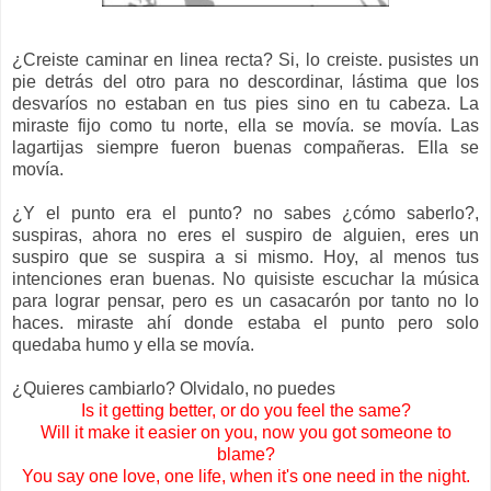
¿Creiste caminar en linea recta? Si, lo creiste. pusistes un
pie detrás del otro para no descordinar, lástima que los
desvaríos no estaban en tus pies sino en tu cabeza. La
miraste fijo como tu norte, ella se movía. se movía. Las
lagartijas siempre fueron buenas compañeras. Ella se
movía.
¿Y el punto era el punto? no sabes ¿cómo saberlo?,
suspiras, ahora no eres el suspiro de alguien, eres un
suspiro que se suspira a si mismo. Hoy, al menos tus
intenciones eran buenas. No quisiste escuchar la música
para lograr pensar, pero es un casacarón por tanto no lo
haces. miraste ahí donde estaba el punto pero solo
quedaba humo y ella se movía.
¿Quieres cambiarlo? Olvidalo, no puedes
Is it getting better, or do you feel the same?
Will it make it easier on you, now you got someone to
blame?
You say one love, one life, when it's one need in the night.