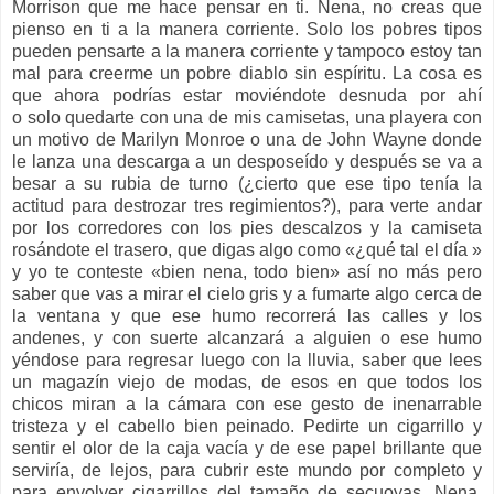
Morrison que me hace pensar en ti. Nena, no creas que
pienso en ti a la manera corriente. Solo los pobres tipos
pueden pensarte a la manera corriente y tampoco estoy tan
mal para creerme un pobre diablo sin espíritu. La cosa es
que ahora podrías estar moviéndote desnuda por ahí
o solo quedarte con una de mis camisetas, una playera con
un motivo de Marilyn Monroe o una de John Wayne donde
le lanza una descarga a un desposeído y después se va a
besar a su rubia de turno (¿cierto que ese tipo tenía la
actitud para destrozar tres regimientos?), para verte andar
por los corredores con los pies descalzos y la camiseta
rosándote el trasero, que digas algo como «¿qué tal el día »
y yo te conteste «bien nena, todo bien» así no más pero
saber que vas a mirar el cielo gris y a fumarte algo cerca de
la ventana y que ese humo recorrerá las calles y los
andenes, y con suerte alcanzará a alguien o ese humo
yéndose para regresar luego con la lluvia, saber que lees
un magazín viejo de modas, de esos en que todos los
chicos miran a la cámara con ese gesto de inenarrable
tristeza y el cabello bien peinado. Pedirte un cigarrillo y
sentir el olor de la caja vacía y de ese papel brillante que
serviría, de lejos, para cubrir este mundo por completo y
para envolver cigarrillos del tamaño de secuoyas. Nena,