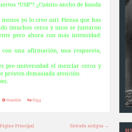
puertos “USB”? ¿Cuánto ancho de banda
l menos yo lo creo así). Piensa que has
ado (muchos ceros y unos se juntaron
nte pero ahora con más intensidad:
 con una afirmación, una respuesta,
és pre-universidad el mezclar ceros y
o le presten demasiada atención.
ses.
Stumble
Digg
Página Principal
Entrada antigua →
RE