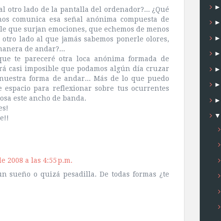
l otro lado de la pantalla del ordenador?... ¿Qué
nos comunica esa señal anónima compuesta de
ible que surjan emociones, que echemos de menos
 otro lado al que jamás sabemos ponerle olores,
 manera de andar?...
e te pareceré otra loca anónima formada de
rá casi imposible que podamos algún día cruzar
nuestra forma de andar... Más de lo que puedo
e espacio para reflexionar sobre tus ocurrentes
osa este ancho de banda.
es!
e!!
e 2008 a las 4:55 p.m.
un sueño o quizá pesadilla. De todas formas ¿te