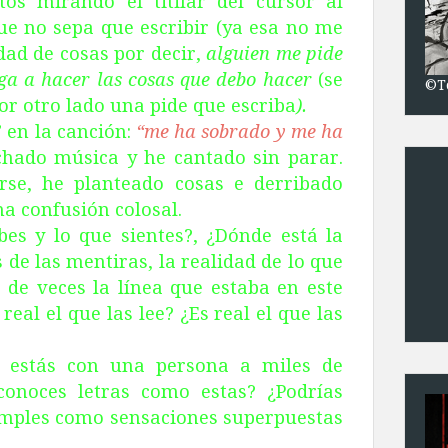
s mirando el titilar del cursor al
que no sepa que escribir (ya esa no me
idad de cosas por decir,
alguien me pide
ga a hacer las cosas que debo hacer
(se
©T
or otro lado una pide que escriba
).
” en la canción:
“me ha sobrado y me ha
chado música y he cantado sin parar.
rse, he planteado cosas e derribado
na confusión colosal.
bes y lo que sientes?, ¿Dónde está la
 de las mentiras, la realidad de lo que
 de veces la línea que estaba en este
 real el que las lee? ¿Es real el que las
" estás con una persona a miles de
conoces letras como estas? ¿Podrías
imples como sensaciones superpuestas