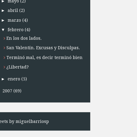
►
mayo
(2)
►
abril
(2)
►
marzo
(4)
▼
febrero
(4)
En los dos lados.
San Valentín. Excusas y Disculpas.
Terminó mal, es decir terminó bien
¿Libertad?
►
enero
(5)
►
2007
(69)
ets by miguelbarriosp