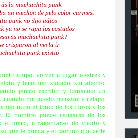
rás la muchachita punk
ba un mechón de pelo color carmesí
ta punk no dijo adiós
 ya no se rapa los costados
resarás muchachita punk?
se crisparon al verla ir
muchachita punk existió
quel tiempo, volver a jugar ajedrez y
elota y terminar sudado, sin aliento.
uando puedo escribir y tomarme un
 cuando me puedo recostar y relajar
ando miro el lomo de los libros y los
er. El hombre puede cansarse de los
o efímero, atragantarse de viento y
so que le queda y el camino que se le