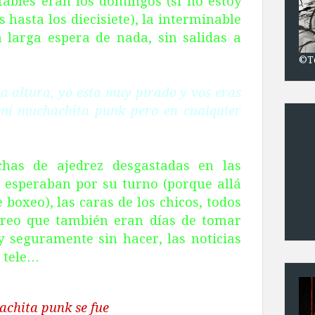
tables eran los domingos (si no estoy
 hasta los diecisiete), la interminable
 larga espera de nada, sin salidas a
©T
la altura, yo esta muy pirado y vos eras
 mi muchachita punk pero en cualquier
ichas de ajedrez desgastadas en las
s esperaban por su turno (porque allá
 boxeo), las caras de los chicos, todos
Creo que también eran días de tomar
y seguramente sin hacer, las noticias
a tele…
chita punk se fue