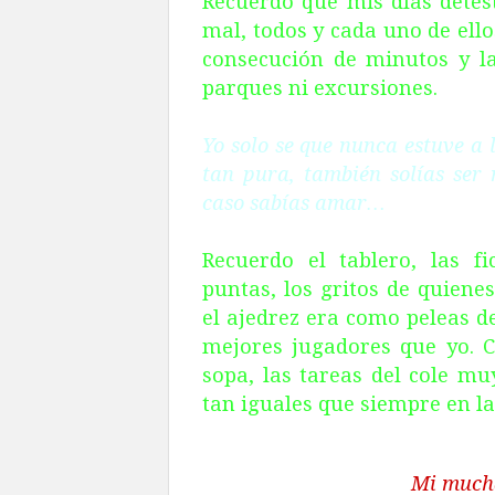
Recuerdo que mis días detes
mal, todos y cada uno de ellos
consecución de minutos y la
parques ni excursiones.
Yo solo se que nunca estuve a 
tan pura, también solías ser
caso sabías amar…
Recuerdo el tablero, las f
puntas, los gritos de quiene
el ajedrez era como peleas de
mejores jugadores que yo. 
sopa, las tareas del cole mu
tan iguales que siempre en l
Mi mucha