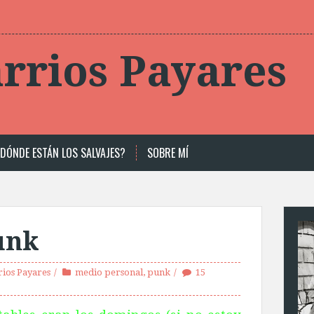
rrios Payares
DÓNDE ESTÁN LOS SALVAJES?
SOBRE MÍ
unk
ios Payares
medio personal
,
punk
15