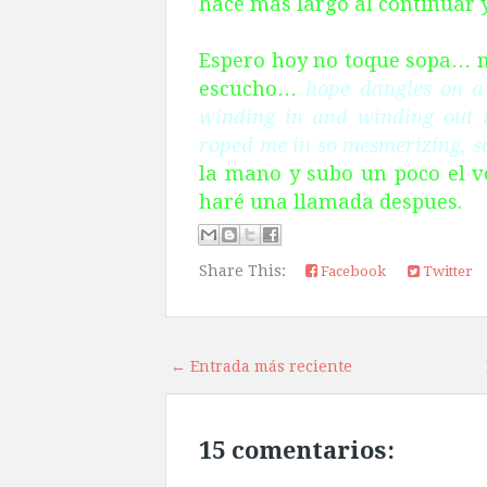
hace mas largo al continuar y
Espero hoy no toque sopa… no
escucho…
hope dangles on a 
winding in and winding out 
roped me in so mesmerizing, s
la mano y subo un poco el v
haré una llamada despues.
Share This:
Facebook
Twitter
← Entrada más reciente
15 comentarios: