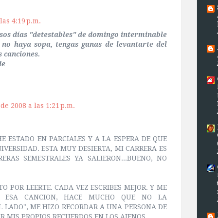
las 4:19 p.m.
sos días "detestables" de domingo interminable
 no haya sopa, tengas ganas de levantarte del
s canciones.
de
de 2008 a las 1:21 p.m.
HE ESTADO EN PARCIALES Y A LA ESPERA DE QUE
IVERSIDAD. ESTA MUY DESIERTA, MI CARRERA ES
ERAS SEMESTRALES YA SALIERON...BUENO, NO
TO POR LEERTE. CADA VEZ ESCRIBES MEJOR. Y ME
N ESA CANCION, HACE MUCHO QUE NO LA
L LADO", ME HIZO RECORDAR A UNA PERSONA DE
R MIS PROPIOS RECUERDOS EN LOS AJENOS.