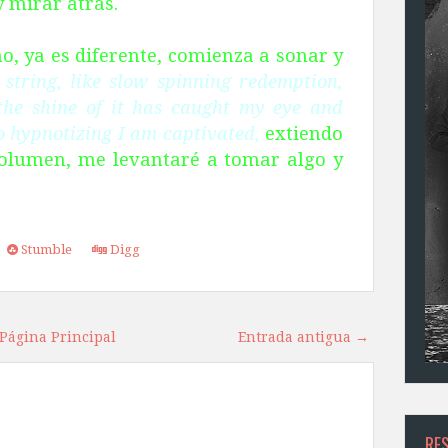
 mirar atrás.
, ya es diferente, comienza a sonar y
string, like slow spinning redemption,
the shine of it has caught my eye and
o hypnotizing I am captivated,
extiendo
olumen, me levantaré a tomar algo y
Stumble
Digg
Página Principal
Entrada antigua →
RE