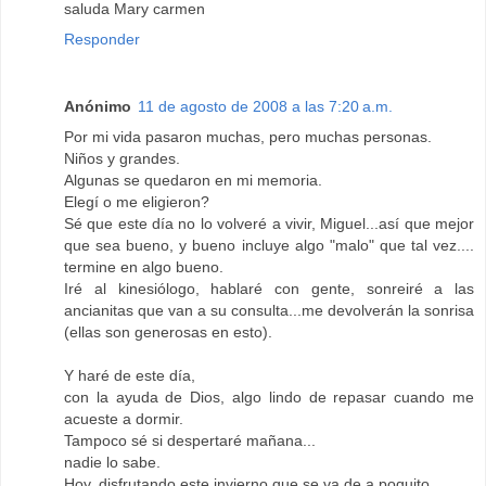
saluda Mary carmen
Responder
Anónimo
11 de agosto de 2008 a las 7:20 a.m.
Por mi vida pasaron muchas, pero muchas personas.
Niños y grandes.
Algunas se quedaron en mi memoria.
Elegí o me eligieron?
Sé que este día no lo volveré a vivir, Miguel...así que mejor
que sea bueno, y bueno incluye algo "malo" que tal vez....
termine en algo bueno.
Iré al kinesiólogo, hablaré con gente, sonreiré a las
ancianitas que van a su consulta...me devolverán la sonrisa
(ellas son generosas en esto).
Y haré de este día,
con la ayuda de Dios, algo lindo de repasar cuando me
acueste a dormir.
Tampoco sé si despertaré mañana...
nadie lo sabe.
Hoy, disfrutando este invierno que se va de a poquito...