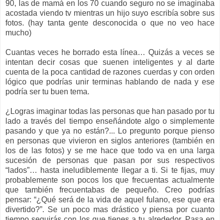
90, las de mamá en los 70 cuando seguro no se imaginaba
acostada viendo tv mientras un hijo suyo escribía sobre sus
fotos. (hay tanta gente desconocida o que no veo hace
mucho)
Cuantas veces he borrado esta línea… Quizás a veces se
intentan decir cosas que suenen inteligentes y al darte
cuenta de la poca cantidad de razones cuerdas y con orden
lógico que podrías unir terminas hablando de nada y ese
podría ser tu buen tema.
¿Logras imaginar todas las personas que han pasado por tu
lado a través del tiempo enseñándote algo o simplemente
pasando y que ya no están?... Lo pregunto porque pienso
en personas que vivieron en siglos anteriores (también en
los de las fotos) y se me hace que todo va en una larga
sucesión de personas que pasan por sus respectivos
“lados”… hasta ineludiblemente llegar a ti. Si te fijas, muy
probablemente son pocos los que frecuentas actualmente
que también frecuentabas de pequeño. Creo podrías
pensar: “¿Qué será de la vida de aquel fulano, ese que era
divertido?”. Se un poco mas drástico y piensa por cuanto
tiempo seguirás con los que tienes a tu alrededor. Pasa en