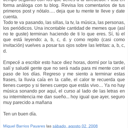
forma análoga con tu blog. Revisa los comentarios de tus
primeros post y nótalo…. deja que tu mente te lleve y date
cuenta.
Todo te va pasando, las sillas, la tv, la música, las personas,
los periódicos. Una incontable cantidad de memes que (así
no te guste) terminan haciendo de ti lo que eres. Sí, tú el
que está leyendo: a, b, c, d. y como repito (casi como
invitación) vuelves a posar tus ojos sobre las letritas: a, b, c,
d.
Empecé a escribir esto hace diez horas, dormí por la tarde,
salí y saludé gente que no será nada para mi mente con el
paso de los días. Regreso y me siento a terminar estas
frases, la lluvia caía en la calle, el calor te recuerda que
tienes cuerpo y si tienes cuerpo que estás vivo… Ya no hay
música sonando por aquí, el curso al lado de las letras en
su intermitencia me dan sueño... hoy igual que ayer, seguro
muy parecido a mañana
Ten un buen día.
Miguel Barrios Payares
las
sábado, agosto 02, 2008