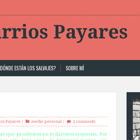
rrios Payares
DÓNDE ESTÁN LOS SALVAJES?
SOBRE MÍ
os Payares
medio personal
2 comments
las que ya sabemos no le daremos respuesta. Por