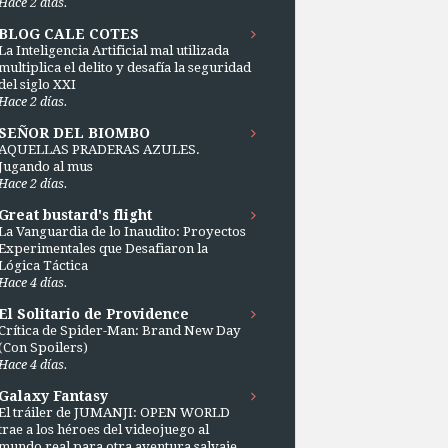
Hace 2 días.
BLOG CALE COTES
La Inteligencia Artificial mal utilizada
multiplica el delito y desafía la seguridad
del siglo XXI
Hace 2 días.
SEÑOR DEL BIOMBO
AQUELLAS PRADERAS AZULES.
Jugando al mus
Hace 2 días.
Great bustard's flight
La Vanguardia de lo Inaudito: Proyectos
Experimentales que Desafiaron la
Lógica Táctica
Hace 4 días.
El Solitario de Providence
Crítica de Spider-Man: Brand New Day
(Con Spoilers)
Hace 4 días.
Galaxy Fantasy
El tráiler de JUMANJI: OPEN WORLD
trae a los héroes del videojuego al
mundo real para otra aventura salvaje.