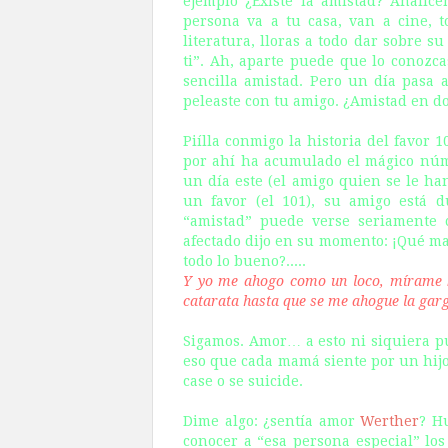
ejemplo ¿Existe la amistad? Analic
persona va a tu casa, van a cine, 
literatura, lloras a todo dar sobre s
ti”. Ah, aparte puede que lo conozca
sencilla amistad. Pero un día pasa 
peleaste con tu amigo. ¿Amistad en d
Piílla conmigo la historia del favor
por ahí ha acumulado el mágico núm
un día este (el amigo quien se le ha
un favor (el 101), su amigo está 
“amistad” puede verse seriamente 
afectado dijo en su momento: ¡Qué ma
todo lo bueno?.....
Y yo me ahogo como un loco, mírame bi
catarata
hasta que se me ahogue la gar
Sigamos. Amor… a esto ni siquiera 
eso que cada mamá siente por un hij
case o se suicide.
Dime algo: ¿sentía amor
Werther
? H
conocer a “esa persona especial” los