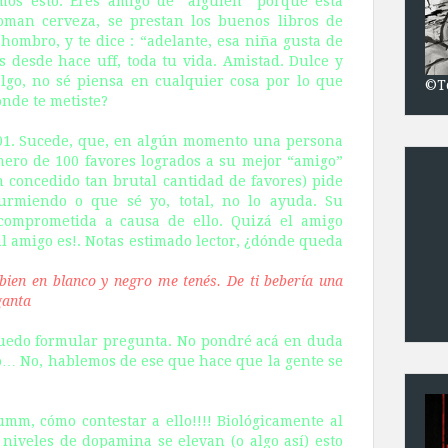
emos esto. Eres amigo de “alguien” porque esta
toman cerveza, se prestan los buenos libros de
u hombro, y te dice : “adelante, esa niña gusta de
s desde hace uff, toda tu vida. Amistad. Dulce y
algo, no sé piensa en cualquier cosa por lo que
©T
onde te metiste?
 101. Sucede, que, en algún momento una persona
ero de 100 favores logrados a su mejor “amigo”
n concedido tan brutal cantidad de favores) pide
durmiendo o que sé yo, total, no lo ayuda. Su
comprometida a causa de ello. Quizá el amigo
l amigo es!. Notas estimado lector, ¿dónde queda
en en blanco y negro me tenés. De ti bebería una
ganta
puedo formular pregunta. No pondré acá en duda
o… No, hablemos de ese que hace que la gente se
umm, cómo contestar a ello!!!! Biológicamente al
 niveles de dopamina se elevan (o algo así) esto