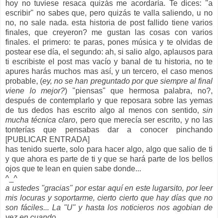
hoy no tuviese resaca quizás me acordaría. Te dices: "a
escribir" no sabes que, pero quizás te valla saliendo, u no
no, no sale nada. esta historia de post fallido tiene varios
finales, que creyeron? me gustan las cosas con varios
finales. el primero: te paras, pones música y te olvidas de
postear ese día, el segundo: ah, si salio algo, aplausos para
ti escribiste el post mas vacío y banal de tu historia, no te
apures harás muchos mas así, y un tercero, el caso menos
probable, (
ey, no se han preguntado por que siempre al final
viene lo mejor?
) "piensas" que hermosa palabra, no?,
después de contemplarlo y que reposara sobre las yemas
de tus dedos has escrito algo al menos con sentido,
sin
mucha técnica claro
, pero que merecía ser escrito, y no las
tonterías que pensabas dar a conocer pinchando
[PUBLICAR ENTRADA]
has tenido suerte, solo para hacer algo, algo que salio de ti
y que ahora es parte de ti y que se hará parte de los bellos
ojos que te lean en quien sabe donde...
^_^
a ustedes "gracias" por estar aquí en este lugarsito, por leer
mis locuras y soportarme, cierto cierto que hay días que no
son fáciles... La "U" y hasta los noticieros nos agobian de
vez en cuando,