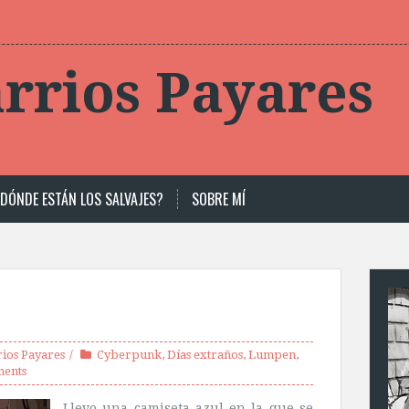
rrios Payares
DÓNDE ESTÁN LOS SALVAJES?
SOBRE MÍ
ios Payares
Cyberpunk
,
Días extraños
,
Lumpen
,
ments
Llevo una camiseta azul en la que se