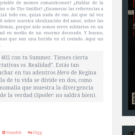
gotable de memes romanticones? ¿Hablar de la
tor o de The Smiths? ¿Enumerar las referencias a
zá todo eso, quizá nada de eso. Así que tal vez
ch
sobre nuestra idealización del amor, sobre las
demás, porque solo somos seres solitarios en un
idad en medio de un enorme decorado. Y bueno,
emas que son una herida en el costado. Aquí un
.
a 402 con tu Summer. Tienes cierta
ctativas
vs
. Realidad". Estás tan
uchar en tus adentros
Hero
de Regina
la de tu vida se divide en dos, como
anomalía que muestra la divergencia
de la verdad (
Spoiler
: no saldrá bien).
Stumble
Digg