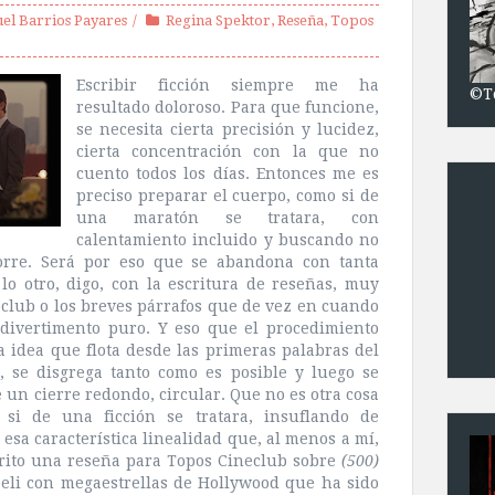
el Barrios Payares
Regina Spektor
,
Reseña
,
Topos
Escribir ficción siempre me ha
©T
resultado doloroso. Para que funcione,
se necesita cierta precisión y lucidez,
cierta concentración con la que no
cuento todos los días. Entonces me es
preciso preparar el cuerpo, como si de
una maratón se tratara, con
calentamiento incluido y buscando no
corre. Será por eso que se abandona con tanta
lo otro, digo, con la escritura de reseñas, muy
neclub o los breves párrafos que de vez en cuando
s divertimento puro. Y eso que el procedimiento
 idea que flota desde las primeras palabras del
a, se disgrega tanto como es posible y luego se
e un cierre redondo, circular. Que no es otra cosa
si de una ficción se tratara, insuflando de
esa característica linealidad que, al menos a mí,
crito una reseña para Topos Cineclub sobre
(500)
peli con megaestrellas de Hollywood que ha sido