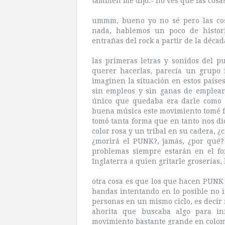
también
me dijo:- no ves que las cosa
ummm
, bueno yo no sé pero las co
nada, hablemos un poco de histor
entrañas del
rock
a partir de la
décad
las primeras letras y sonidos del
p
querer hacerlas,
parecía
un grupo i
imaginen la
situación
en estos
paíse
sin empleos y sin ganas de emplear
único
que quedaba era darle como l
buena
música
este movimiento tomé 
tomó tanta forma que en tanto nos d
color rosa y un tribal en su cadera, ¿c
¿
morirá
el
PUNK
?, jamás, ¿por qué
problemas siempre
estarán
en el fo
Inglaterra
a quien
gritarle
groserías
,
otra cosa es que los que hacen
PUNK
bandas intentando en lo posible no i
personas en un mismo ciclo, es decir 
ahorita que buscaba algo para i
movimiento bastante grande en colomb