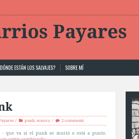
rrios Payares
DÓNDE ESTÁN LOS SALVAJES?
SOBRE MÍ
unk
Payares
punk
,
sonoro
2 comments
: - que va si el
punk
se
murió
o está a punto.