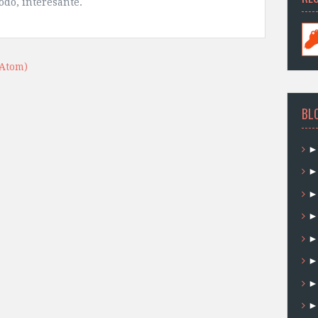
odo, interesante.
(Atom)
BL