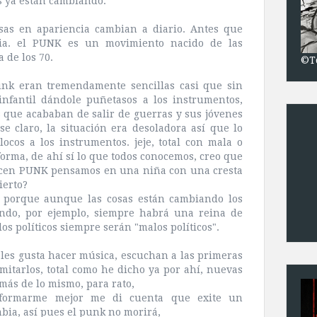
s ya
están
cambiando.
sas en apariencia cambian a diario. Antes que
ia. el
PUNK
es un movimiento nacido de las
a
de los 70.
©T
unk
eran tremendamente sencillas casi que sin
nfantil
dándole
puñetasos
a los instrumentos,
s
que acababan de salir de guerras y sus
jóvenes
se claro, la
situación
era desoladora
así
que lo
ocos a los instrumentos.
jeje
, total con mala o
forma, de
ahí
sí lo que todos conocemos, creo que
icen
PUNK
pensamos en una niña con una cresta
ierto?
? porque aunque las cosas
están
cambiando los
ndo, por ejemplo, siempre
habrá
una reina de
 los
políticos
siempre
serán
"malos
políticos
".
les gusta hacer
música
, escuchan a las primeras
mitarlos, total como he dicho ya por
ahí
, nuevas
más de lo mismo, para rato,
nformarme mejor me di cuenta que exite un
ia, así pues el punk no morirá,