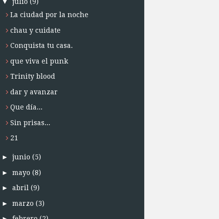
▼
julio
(9)
La ciudad por la noche
chau y cuidate
Conquista tu casa.
que viva el punk
Trinity blood
dar y avanzar
Que día...
Sin prisas...
21
►
junio
(5)
►
mayo
(8)
►
abril
(9)
►
marzo
(3)
►
febrero
(2)